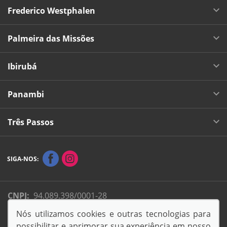
Frederico Westphalen
Palmeira das Missões
Ibirubá
Panambi
Três Passos
SIGA-NOS:
CNPJ:
94.089.398/0001-28
Endereço Matriz:
Avenida Flores da Cunha, 311 - Boa
Nós utilizamos cookies e outras tecnologias para
vista - Carazinho-RS
possibilitar e aprimorar sua experiência em nosso