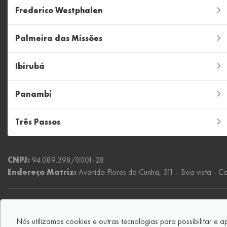
Frederico Westphalen
Palmeira das Missões
Ibirubá
Panambi
Três Passos
CNPJ:
94.089.398/0001-28
Endereço Matriz:
Avenida Flores da Cunha, 311 - Boa vista - C
© Copyright 2026
-
AutoForce - Todos os direitos reservados.
Nós utilizamos cookies e outras tecnologias para possibilitar e 
Confira a nossa
Política de privacidade
.