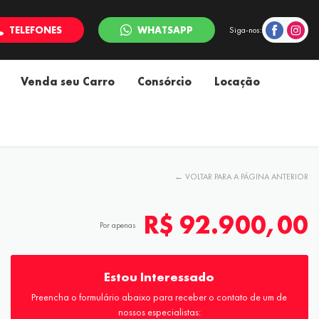
TELEFONES
WHATSAPP
Siga-nos:
Venda seu Carro
Consórcio
Locação
←
VOLTAR PARA A PÁGINA ANTERIOR
R$ 92.900,00
Por apenas
Estou Interessado
Preencha o formulário abaixo para receber o contato de um de
nossos especialistas: