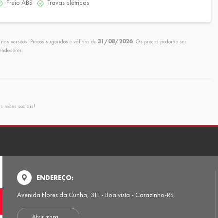
Freio ABS
Travas elétricas
nas versões. Preços sugeridos e válidos de
31/08/2026
. Os preços poderão ser
endedores.
 redes sociais!
ENDEREÇO:
Avenida Flores da Cunha, 311 - Boa vista - Carazinho-RS
Abrir mapa