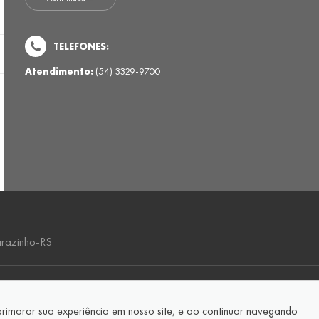
TELEFONES:
Atendimento:
(54) 3329-9700
arazinho-RS
aprimorar sua experiência em nosso site, e ao continuar navegando