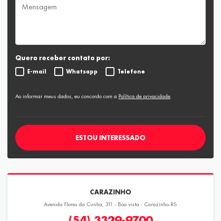
Quero receber contato por:
E-mail
Whatsapp
Telefone
Ao informar meus dados, eu concordo com a
Política de privacidade
.
ESTOU INTERESSADO
CARAZINHO
Avenida Flores da Cunha, 311 - Boa vista - Carazinho-RS
(54) 3329-9700