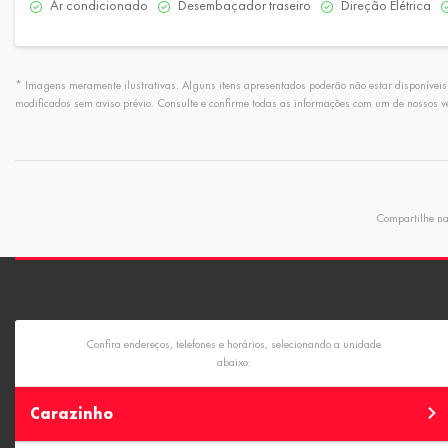
Ar condicionado
Desembaçador traseiro
Direção Elétrica
* Imagens meramente ilustrativas. Alguns itens apresentados poderão não estar disponíveis 
modificados sem aviso prévio. Consulte e confirme todas as informações com um de nossos v
Compartilhe nas
Confira endereços, telefones e horários, selecionando a unidade
abaixo:
Carazinho