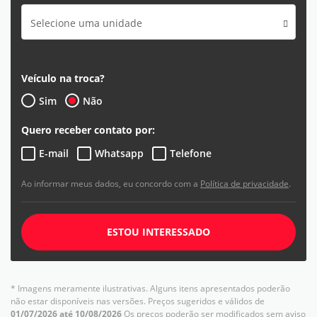
Selecione uma unidade
Veículo na troca?
Sim
Não
Quero receber contato por:
E-mail
Whatsapp
Telefone
Ao informar meus dados, eu concordo com a
Política de privacidade
.
ESTOU INTERESSADO
* Imagens meramente ilustrativas. Alguns itens apresentados poderão
não estar disponíveis nas versões. Preços sugeridos e válidos de
01/07/2026 até 10/08/2026
Os preços poderão ser modificados sem aviso