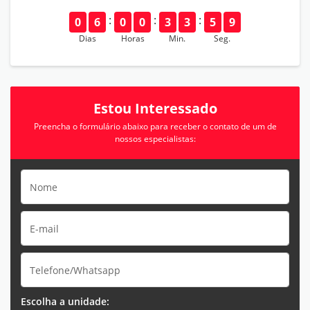
0
6
0
0
3
3
5
8
Dias
Horas
Min.
Seg.
Estou Interessado
Preencha o formulário abaixo para receber o contato de um de
nossos especialistas:
Escolha a unidade: